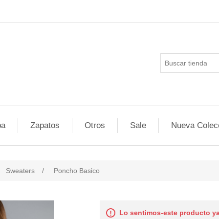
pa
Zapatos
Otros
Sale
Nueva Colec
Sweaters
/
Poncho Basico
Lo sentimos-este producto ya