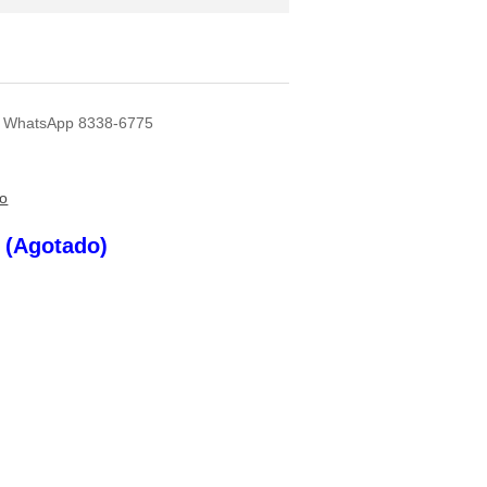
 Al WhatsApp 8338-6775
to
s (Agotado)