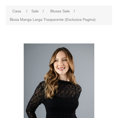
Casa
/
Sale
/
Blusas Sale
/
Blusa Manga Larga Trasparente (Exclusiva Pagina)