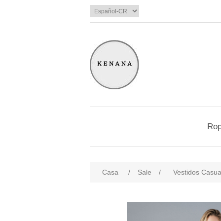
Ro
Casa
/
Sale
/
Vestidos Casua
products.specs.attributename
pro