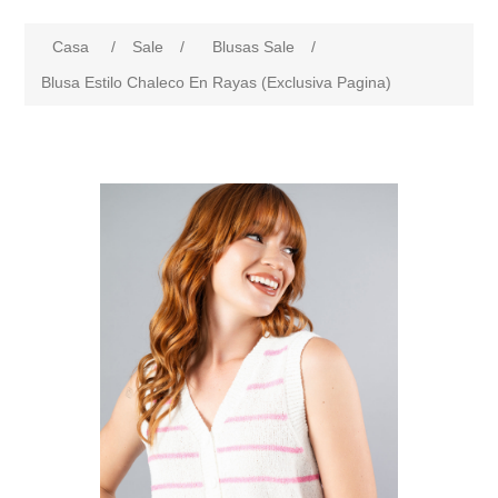
Casa
/
Sale
/
Blusas Sale
/
Blusa Estilo Chaleco En Rayas (Exclusiva Pagina)
products.specs.attributename
products.specs.attributeval