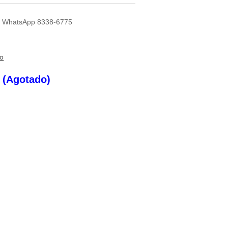
 Al WhatsApp 8338-6775
to
s (Agotado)