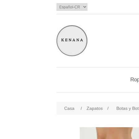
Ro
Casa
/
Zapatos
/
Botas y Bot