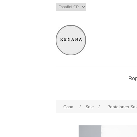
Ro
Casa
/
Sale
/
Pantalones Sal
products.specs.attributename
pro