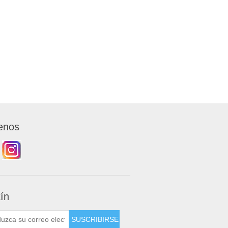
enos
tín