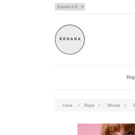
Ro
Casa
/
Ropa
/
Blusas
/