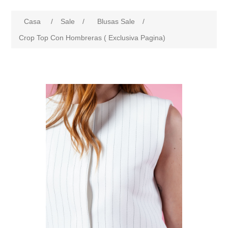
Casa
/
Sale
/
Blusas Sale
/
Crop Top Con Hombreras ( Exclusiva Pagina)
products.specs.attributename
products.specs.attributeval