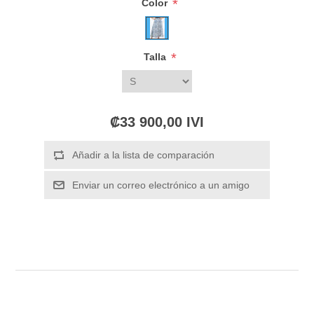
*
Color
*
Talla
₡33 900,00 IVI