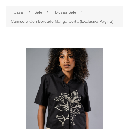
Casa
/
Sale
/
Blusas Sale
/
Camisera Con Bordado Manga Corta (Exclusivo Pagina)
products.specs.attributename
products.specs.attributeval