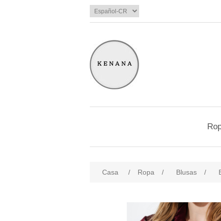
Ro
Casa
/
Ropa
/
Blusas
/