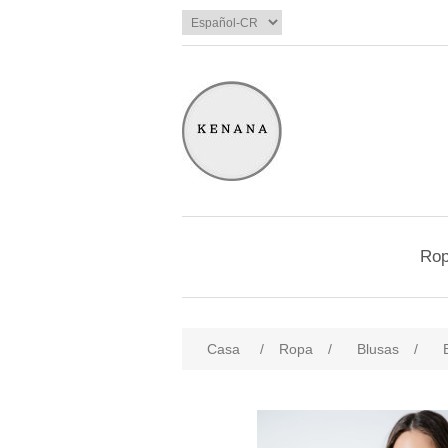
Ro
Casa
/
Ropa
/
Blusas
/