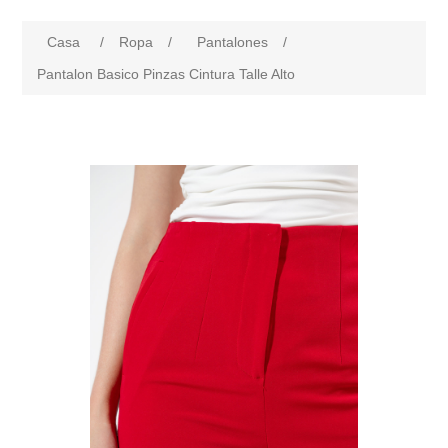
Casa
/
Ropa
/
Pantalones
/
Pantalon Basico Pinzas Cintura Talle Alto