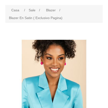
Casa
/
Sale
/
Blazer
/
Blazer En Satin ( Exclusivo Pagina)
products.specs.attributename
products.specs.attributeval