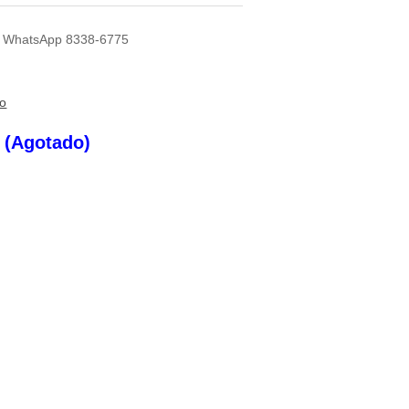
 Al WhatsApp 8338-6775
to
s (Agotado)