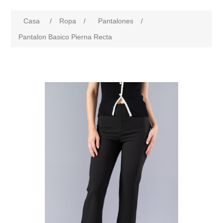
Casa
/
Ropa
/
Pantalones
/
Pantalon Basico Pierna Recta